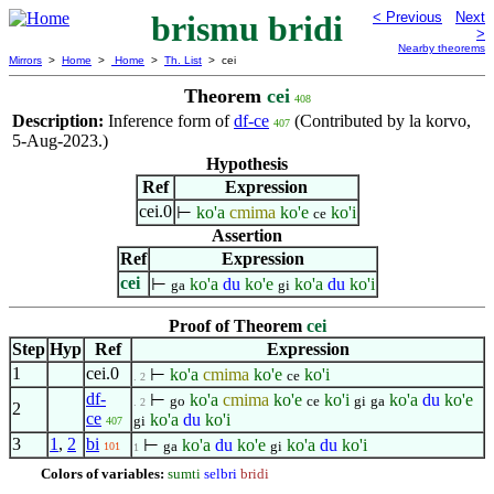
brismu bridi
< Previous
Next
>
Nearby theorems
Mirrors
>
Home
>
Home
>
Th. List
> cei
Theorem
cei
408
Description:
Inference form of
df-ce
(Contributed by la korvo,
407
5-Aug-2023.)
Hypothesis
Ref
Expression
cei.0
⊢
ko'a
cmima
ko'e
ko'i
ce
Assertion
Ref
Expression
cei
⊢
ko'a
du
ko'e
ko'a
du
ko'i
ga
gi
Proof of Theorem
cei
Step
Hyp
Ref
Expression
1
cei.0
⊢
ko'a
cmima
ko'e
ko'i
ce
. 2
df-
⊢
ko'a
cmima
ko'e
ko'i
ko'a
du
ko'e
go
ce
gi
ga
. 2
2
ce
ko'a
du
ko'i
gi
407
3
1
,
2
bi
⊢
ko'a
du
ko'e
ko'a
du
ko'i
ga
gi
101
1
Colors of variables:
sumti
selbri
bridi