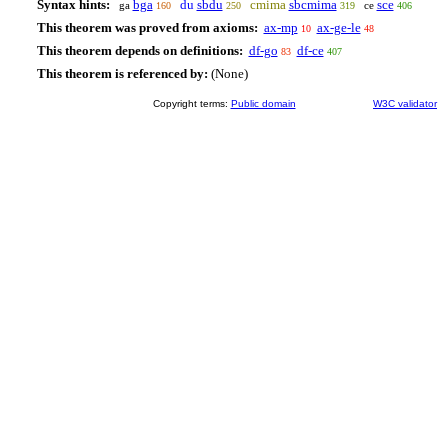
Syntax hints:
bga
du
sbdu
cmima
sbcmima
sce
ga
ce
160
250
319
406
This theorem was proved from axioms:
ax-mp
ax-ge-le
10
48
This theorem depends on definitions:
df-go
df-ce
83
407
This theorem is referenced by:
(None)
Copyright terms:
Public domain
W3C validator