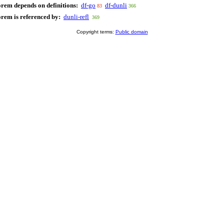
orem depends on definitions:
df-go
df-dunli
83
366
orem is referenced by:
dunli-refl
369
Copyright terms:
Public domain