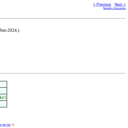
< Previous
Next >
Nearby theorems
-Jun-2024.)
ko'i
x-ge-in
50