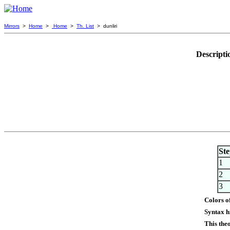
Mirrors
>
Home
>
Home
>
Th. List
> dunliri
Descripti
St
1
2
3
Colors o
Syntax h
This the