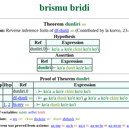
brismu bridi
Theorem
dunliri
368
on:
Reverse inference form of
df-dunli
(Contributed by la korvo, 23
366
Hypothesis
Ref
Expression
dunliri.0
⊢
ko'a
ko'e
ckini
ko'o
ko'i
.o
Assertion
Ref
Expression
dunliri
⊢
ko'a
dunli
ko'e
ko'i
Proof of Theorem
dunliri
ep
Hyp
Ref
Expression
dunliri.0
⊢
ko'a
ko'e
ckini
ko'o
ko'i
.o
. 2
df-dunli
⊢
ko'a
dunli
ko'e
ko'i
ko'a
ko'e
ckini
ko'o
go
gi
.o
366
. 2
1
,
2
bi-rev
⊢
ko'a
dunli
ko'e
ko'i
102
1
f variables:
sumti
selbri
bridi
ints:
sjo
ckini
sbckini
dunli
sbdunli
.o
197
347
364
orem was proved from axioms:
ax-mp
ax-k
ax-s
ax-ge-le
ax-ge-re
a
10
11
15
48
49