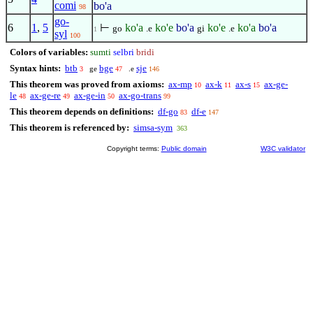
comi
bo'a
98
go-
6
1
,
5
⊢
ko'a
ko'e
bo'a
ko'e
ko'a
bo'a
go
.e
gi
.e
1
syl
100
Colors of variables:
sumti
selbri
bridi
Syntax hints:
btb
bge
sje
ge
.e
3
47
146
This theorem was proved from axioms:
ax-mp
ax-k
ax-s
ax-ge-
10
11
15
le
ax-ge-re
ax-ge-in
ax-go-trans
48
49
50
99
This theorem depends on definitions:
df-go
df-e
83
147
This theorem is referenced by:
simsa-sym
363
Copyright terms:
Public domain
W3C validator