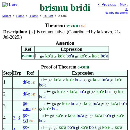
brismu bridi
< Previous
Next
>
Nearby theorems
Mirrors
>
Home
>
Home
>
Th. List
> e-com
Theorem
e-com
150
Description:
{
} is commutative. (Contributed by la korvo, 21-
.e
Jul-2025.)
Assertion
Ref
Expression
e-com
⊢
ko'a
ko'e
bo'a
ko'e
ko'a
bo'a
go
.e
gi
.e
Proof of Theorem
e-com
Step
Hyp
Ref
Expression
⊢
ko'a
ko'e
bo'a
ko'a
bo'a
ko'e
go
.e
gi
ge
gi
. 2
1
df-e
147
bo'a
⊢
ko'e
ko'a
bo'a
ko'e
bo'a
ko'a
go
.e
gi
ge
gi
. . . 4
2
df-e
147
bo'a
ge-
⊢
ko'e
bo'a
ko'a
bo'a
ko'a
bo'a
go
ge
gi
gi
ge
. . . 4
3
com
ko'e
bo'a
gi
142
go-
⊢
ko'e
ko'a
bo'a
ko'a
bo'a
ko'e
go
.e
gi
ge
gi
. . 3
4
2
,
3
syl
bo'a
100
go-
⊢
ko'a
bo'a
ko'e
bo'a
ko'e
ko'a
go
ge
gi
gi
.e
. 2
5
4