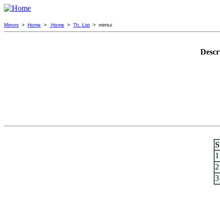
Mirrors
>
Home
>
Home
>
Th. List
> mintui
Descr
S
1
2
3