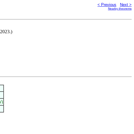
< Previous
Next >
Nearby theorems
-2023.)
'i