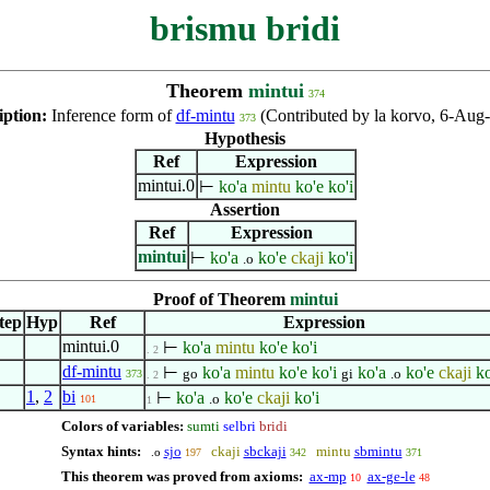
brismu bridi
Theorem
mintui
374
iption:
Inference form of
df-mintu
(Contributed by la korvo, 6-Aug
373
Hypothesis
Ref
Expression
mintui.0
⊢
ko'a
mintu
ko'e
ko'i
Assertion
Ref
Expression
mintui
⊢
ko'a
ko'e
ckaji
ko'i
.o
Proof of Theorem
mintui
tep
Hyp
Ref
Expression
mintui.0
⊢
ko'a
mintu
ko'e
ko'i
. 2
df-mintu
⊢
ko'a
mintu
ko'e
ko'i
ko'a
ko'e
ckaji
ko
go
gi
.o
373
. 2
1
,
2
bi
⊢
ko'a
ko'e
ckaji
ko'i
.o
101
1
Colors of variables:
sumti
selbri
bridi
Syntax hints:
sjo
ckaji
sbckaji
mintu
sbmintu
.o
197
342
371
This theorem was proved from axioms:
ax-mp
ax-ge-le
10
48