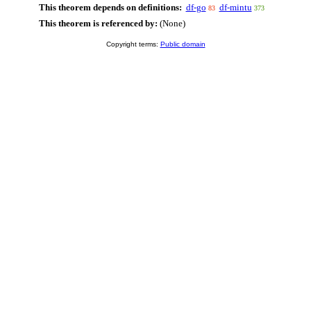
This theorem depends on definitions:
df-go
df-mintu
83
373
This theorem is referenced by:
(None)
Copyright terms:
Public domain