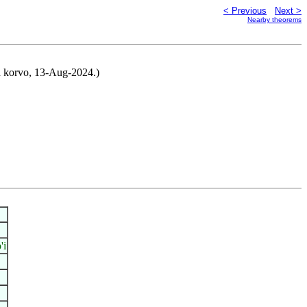
< Previous
Next >
Nearby theorems
la korvo, 13-Aug-2024.)
'i