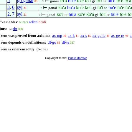
5
go-ganai
⊢
fo'a
bu'e
fo'e
fo'i
fo'i
bu'e
fo'e
fo'a
ganai
gi
te
85
. . 3
3
,
6
syl
⊢
ko'a
bu'a
ko'e
ko'i
fo'i
bu'e
fo'e
fo'a
ganai
gi
te
21
. 2
2
,
7
syl
⊢
ko'i
bu'a
ko'e
ko'a
fo'i
bu'e
fo'e
fo
ganai
te
gi
te
21
1
f variables:
sumti
selbri
bridi
ints:
sbt
te
396
orem was proved from axioms:
ax-mp
ax-k
ax-s
ax-ge-le
ax-ge-re
a
10
11
15
48
49
orem depends on definitions:
df-go
df-te
83
397
orem is referenced by:
(None)
Copyright terms:
Public domain