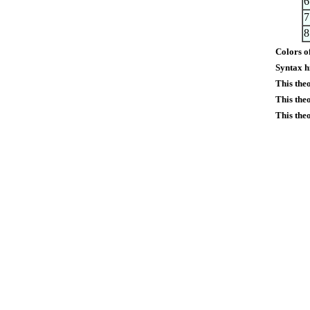
6
7
8
Colors o
Syntax h
This the
This the
This the