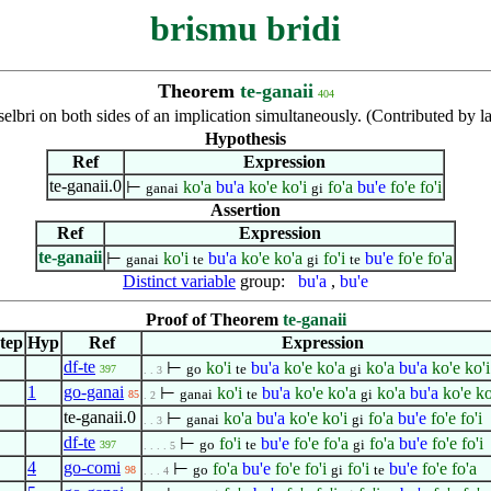
brismu bridi
Theorem
te-ganaii
404
elbri on both sides of an implication simultaneously. (Contributed by 
Hypothesis
Ref
Expression
te-ganaii.0
⊢
ko'a
bu'a
ko'e
ko'i
fo'a
bu'e
fo'e
fo'i
ganai
gi
Assertion
Ref
Expression
te-ganaii
⊢
ko'i
bu'a
ko'e
ko'a
fo'i
bu'e
fo'e
fo'a
ganai
te
gi
te
Distinct variable
group:
bu'a
,
bu'e
Proof of Theorem
te-ganaii
tep
Hyp
Ref
Expression
df-te
⊢
ko'i
bu'a
ko'e
ko'a
ko'a
bu'a
ko'e
ko'i
go
te
gi
397
. . 3
1
go-ganai
⊢
ko'i
bu'a
ko'e
ko'a
ko'a
bu'a
ko'e
ko
ganai
te
gi
85
. 2
te-ganaii.0
⊢
ko'a
bu'a
ko'e
ko'i
fo'a
bu'e
fo'e
fo'i
ganai
gi
. . 3
df-te
⊢
fo'i
bu'e
fo'e
fo'a
fo'a
bu'e
fo'e
fo'i
go
te
gi
397
. . . . 5
4
go-comi
⊢
fo'a
bu'e
fo'e
fo'i
fo'i
bu'e
fo'e
fo'a
go
gi
te
98
. . . 4