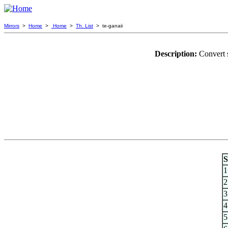
Mirrors
>
Home
>
Home
>
Th. List
> te-ganaii
Description:
Convert s
S
1
2
3
4
5