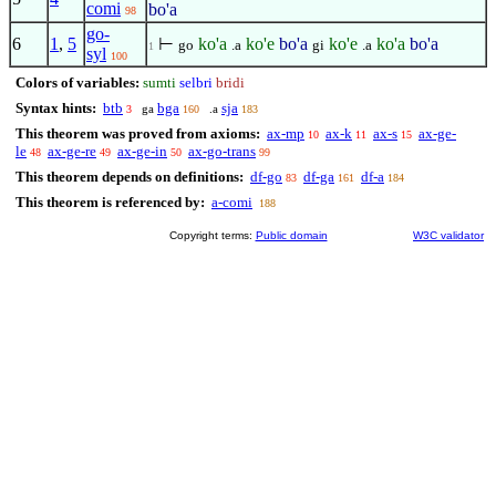
comi
bo'a
98
go-
6
1
,
5
⊢
ko'a
ko'e
bo'a
ko'e
ko'a
bo'a
go
.a
gi
.a
1
syl
100
Colors of variables:
sumti
selbri
bridi
Syntax hints:
btb
bga
sja
ga
.a
3
160
183
This theorem was proved from axioms:
ax-mp
ax-k
ax-s
ax-ge-
10
11
15
le
ax-ge-re
ax-ge-in
ax-go-trans
48
49
50
99
This theorem depends on definitions:
df-go
df-ga
df-a
83
161
184
This theorem is referenced by:
a-comi
188
Copyright terms:
Public domain
W3C validator