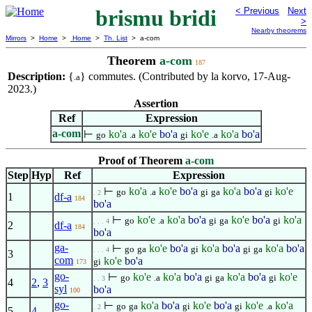
brismu bridi
< Previous
Next
>
Nearby theorems
Mirrors
>
Home
>
Home
>
Th. List
> a-com
Theorem
a-com
187
Description:
{
} commutes. (Contributed by la korvo, 17-Aug-
.a
2023.)
Assertion
Ref
Expression
a-com
⊢
ko'a
ko'e
bo'a
ko'e
ko'a
bo'a
go
.a
gi
.a
Proof of Theorem
a-com
Step
Hyp
Ref
Expression
⊢
ko'a
ko'e
bo'a
ko'a
bo'a
ko'e
go
.a
gi
ga
gi
. 2
1
df-a
184
bo'a
⊢
ko'e
ko'a
bo'a
ko'e
bo'a
ko'a
go
.a
gi
ga
gi
. . . 4
2
df-a
184
bo'a
ga-
⊢
ko'e
bo'a
ko'a
bo'a
ko'a
bo'a
go
ga
gi
gi
ga
. . . 4
3
com
ko'e
bo'a
gi
173
go-
⊢
ko'e
ko'a
bo'a
ko'a
bo'a
ko'e
go
.a
gi
ga
gi
. . 3
4
2
,
3
syl
bo'a
100
go-
⊢
ko'a
bo'a
ko'e
bo'a
ko'e
ko'a
go
ga
gi
gi
.a
. 2
5
4